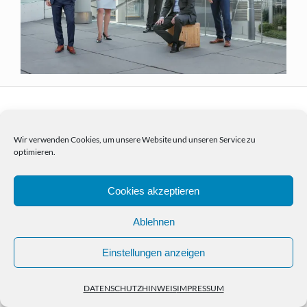
Wir verwenden Cookies, um unsere Website und unseren Service zu
optimieren.
HOME
PORTFOLIO
NEWS
KONTAKT
IMPRESSUM
DATENSCHUTZHINWEIS
© Copyright Christian Kasper 2024
Cookies akzeptieren
Ablehnen
Einstellungen anzeigen
DATENSCHUTZHINWEIS
IMPRESSUM