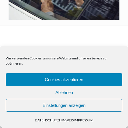
HOME
PORTFOLIO
NEWS
KONTAKT
IMPRESSUM
Wir verwenden Cookies, um unsere Website und unseren Service zu
DATENSCHUTZHINWEIS
optimieren.
© Copyright Christian Kasper 2024
Cookies akzeptieren
Ablehnen
Einstellungen anzeigen
DATENSCHUTZHINWEIS
IMPRESSUM