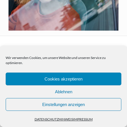
Wir verwenden Cookies, um unsere Website und unseren Service zu
optimieren.
HOME
PORTFOLIO
NEWS
KONTAKT
IMPRESSUM
DATENSCHUTZHINWEIS
© Copyright Christian Kasper 2024
Cookies akzeptieren
Ablehnen
Einstellungen anzeigen
DATENSCHUTZHINWEIS
IMPRESSUM