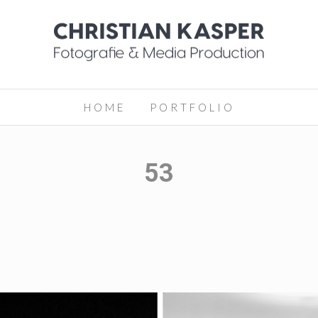
HOME
PORTFOLIO
53