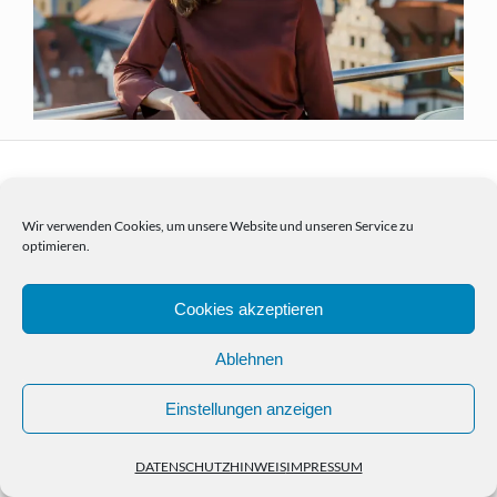
Wir verwenden Cookies, um unsere Website und unseren Service zu
optimieren.
HOME
PORTFOLIO
NEWS
KONTAKT
IMPRESSUM
DATENSCHUTZHINWEIS
© Copyright Christian Kasper 2024
Cookies akzeptieren
Ablehnen
Einstellungen anzeigen
DATENSCHUTZHINWEIS
IMPRESSUM