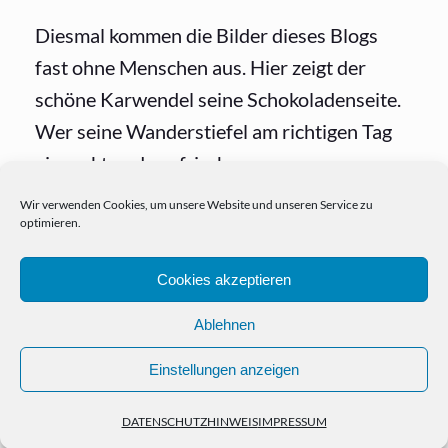
Diesmal kommen die Bilder dieses Blogs
fast ohne Menschen aus. Hier zeigt der
schöne Karwendel seine Schokoladenseite.
Wer seine Wanderstiefel am richtigen Tag
einpackt und am frischen...
Wir verwenden Cookies, um unsere Website und unseren Service zu
optimieren.
Cookies akzeptieren
Ablehnen
Einstellungen anzeigen
HOME
PORTFOLIO
NEWS
KONTAKT
IMPRESSUM
DATENSCHUTZHINWEIS
© Copyright Christian Kasper 2024
DATENSCHUTZHINWEIS
IMPRESSUM