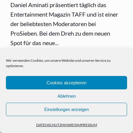
Daniel Aminati präsentiert täglich das
Entertainment Magazin TAFF und ist einer
der beliebtesten Moderatoren bei
ProSieben. Bei dem Dreh zu dem neuen
Spot für das neue...
Wir verwenden Cookies, um unsere Website und unseren Service zu
optimieren.
Cookies akzeptieren
Ablehnen
HOME
PORTFOLIO
NEWS
KONTAKT
IMPRESSUM
Einstellungen anzeigen
DATENSCHUTZHINWEIS
© Copyright Christian Kasper 2024
DATENSCHUTZHINWEIS
IMPRESSUM