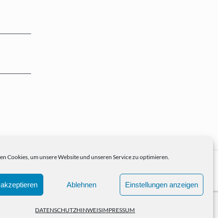
n Cookies, um unsere Website und unseren Service zu optimieren.
akzeptieren
Ablehnen
Einstellungen anzeigen
DATENSCHUTZHINWEIS
IMPRESSUM
IO
NEWS
KONTAKT
IMPRESSUM
DATENSCHUTZHINWEIS