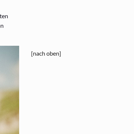
sten
on
[nach oben]