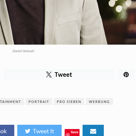
Daniel Aminati
Tweet
RTAINMENT
PORTRAIT
PRO SIEBEN
WERBUNG
ook
Tweet It
Save