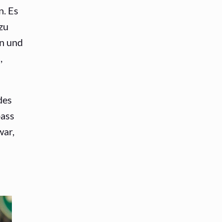
n. Es
zu
en und
,
des
pass
war,