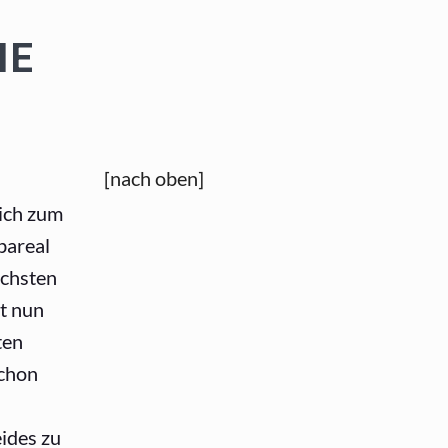
IE
[nach oben]
mich zum
bareal
ächsten
t nun
ten
schon
eides zu