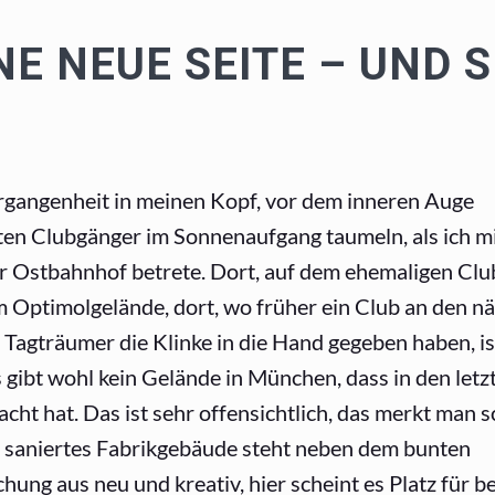
E NEUE SEITE – UND S
gangenheit in meinen Kopf, vor dem inneren Auge
rten Clubgänger im Sonnenaufgang taumeln, als ich 
 Ostbahnhof betrete. Dort, auf dem ehemaligen Clu
 Optimolgelände, dort, wo früher ein Club an den n
Tagträumer die Klinke in die Hand gegeben haben, is
s gibt wohl kein Gelände in München, dass in den letz
ht hat. Das ist sehr offensichtlich, das merkt man 
t saniertes Fabrikgebäude steht neben dem bunten
hung aus neu und kreativ, hier scheint es Platz für b